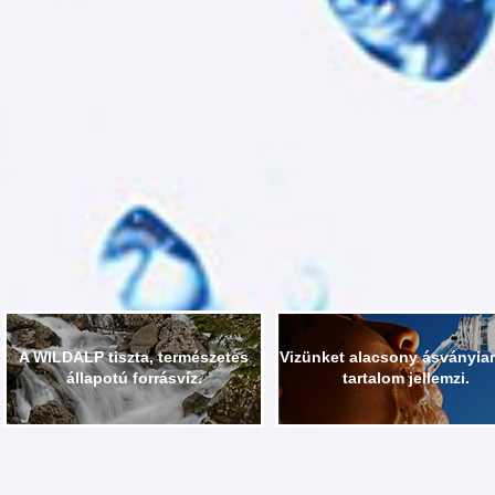
A WILDALP tiszta, természetes
Vizünket alacsony ásványia
állapotú forrásvíz.
tartalom jellemzi.